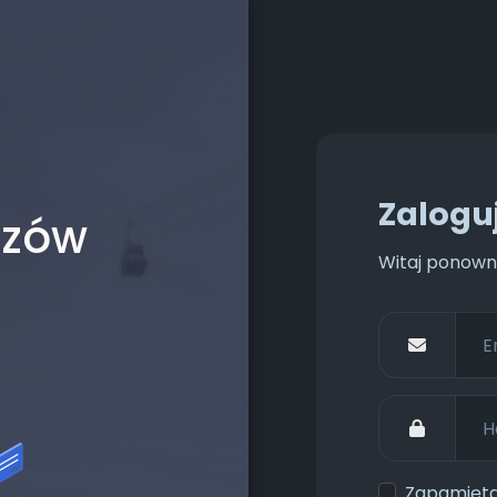
Zaloguj
dzów
Witaj ponown
Zapamięta